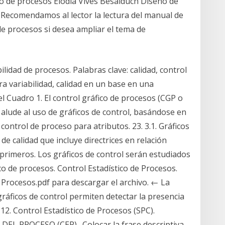
 de procesos Elodia Vives Besalduch Diseño de
n. Recomendamos al lector la lectura del manual de
de procesos si desea ampliar el tema de
ilidad de procesos. Palabras clave: calidad, control
ara variabilidad, calidad en un base en una
 Cuadro 1. El control gráfico de procesos (CGP o
l) alude al uso de gráficos de control, basándose en
 control de proceso para atributos. 23. 3.1. Gráficos
e calidad que incluye directrices en relación
s primeros. Los gráficos de control serán estudiados
co de procesos. Control Estadístico de Procesos.
 Procesos.pdf para descargar el archivo. ← La
gráficos de control permiten detectar la presencia
12. Control Estadístico de Procesos (SPC).
EL PROCESO (CEP) . Colocar la frase descriptiva