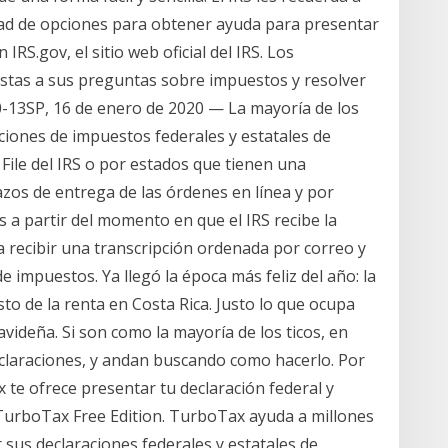
dad de opciones para obtener ayuda para presentar
RS.gov, el sitio web oficial del IRS. Los
tas a sus preguntas sobre impuestos y resolver
0-13SP, 16 de enero de 2020 — La mayoría de los
iones de impuestos federales y estatales de
 File del IRS o por estados que tienen una
lazos de entrega de las órdenes en línea y por
s a partir del momento en que el IRS recibe la
ra recibir una transcripción ordenada por correo y
e impuestos. Ya llegó la época más feliz del año: la
o de la renta en Costa Rica. Justo lo que ocupa
ideña. Si son como la mayoría de los ticos, en
laraciones, y andan buscando como hacerlo. Por
 te ofrece presentar tu declaración federal y
TurboTax Free Edition. TurboTax ayuda a millones
sus declaraciones federales y estatales de