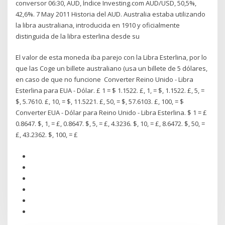
conversor 06:30, AUD, Índice Investing.com AUD/USD, 50,5%,
42,6%. 7 May 2011 Historia del AUD. Australia estaba utilizando
la libra australiana, introducida en 1910 y oficialmente
distinguida de la libra esterlina desde su
El valor de esta moneda iba parejo con la Libra Esterlina, por lo
que las Coge un billete australiano (usa un billete de 5 dólares,
en caso de que no funcione Converter Reino Unido - Libra
Esterlina para EUA - Dólar. £ 1 = $ 1.1522. £, 1, = $, 1.1522. £, 5, =
$, 5.7610. £, 10, = $, 11.5221. £, 50, = $, 57.6103. £, 100, = $
Converter EUA - Dólar para Reino Unido - Libra Esterlina. $ 1 = £
0.8647. $, 1, = £, 0.8647. $, 5, = £, 4.3236. $, 10, = £, 8.6472. $, 50, =
£, 43.2362. $, 100, = £